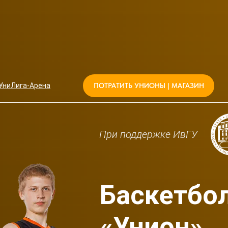
УниЛига-Арена
ПОТРАТИТЬ УНИОНЫ | МАГАЗИН
При поддержке ИвГУ
Баскетбо
«Унион»